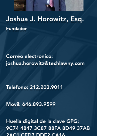
Joshua J. Horowitz, Esq.
Fundador
Correo electrónico:
joshua.horowitz@techlawny.com
Teléfono:
212.203.9011
Móvil:
646.893.9599
Huella digital de la clave GPG:
9C74 4847 3C87 88FA 8D49 37AB
2AC1 CED7 DDF2 CA16