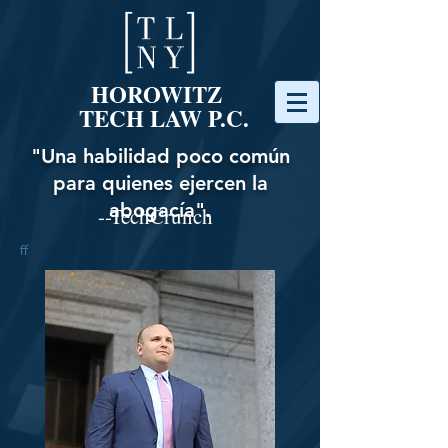
HOROWITZ
TECH LAW P.C.
"Una habilidad poco común
para quienes ejercen la
abogacía".
--TechCrunch
ff