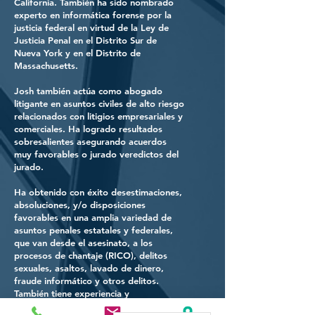
California. También ha sido nombrado
experto en informática forense por la
justicia federal en virtud de la Ley de
Justicia Penal en el Distrito Sur de
Nueva York y en el Distrito de
Massachusetts.
Josh también actúa como abogado
litigante en asuntos civiles de alto riesgo
relacionados con litigios empresariales y
comerciales. Ha logrado resultados
sobresalientes asegurando
acuerdos
muy favorables o
jurado
veredictos del
jurado.
Ha obtenido con éxito desestimaciones,
absoluciones, y/o disposiciones
favorables en una amplia variedad de
asuntos penales estatales y federales,
que van desde el asesinato, a los
procesos de chantaje (RICO), delitos
sexuales, asaltos, lavado de dinero,
fraude informático y otros delitos.
También tiene experiencia y
conocimientos en asuntos relacionados